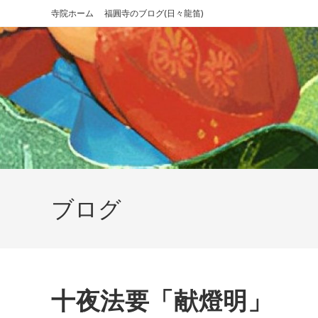
コ
寺院ホーム
福圓寺のブログ(日々龍笛)
ン
テ
ン
ツ
へ
ス
キ
ッ
プ
ブログ
十夜法要「献燈明」