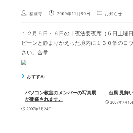
投
投
投
福圓寺
2009年11月30日
お知らせ
稿
稿
稿
者:
公
カ
開
テ
１２月５日・６日の十夜法要夜席（５日土曜
日:
ゴ
リ
ピーンと静まりかえった境内に１３０個のロ
ー:
さい。合掌
おすすめ
パソコン教室のメンバーの写真展
台風 見舞
が開催されます。
2007年7月15
2007年3月24日