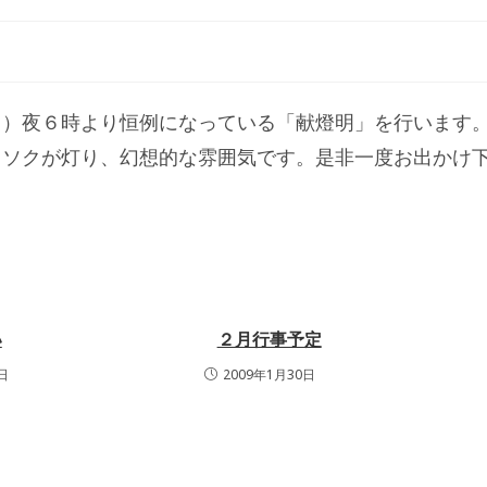
日）夜６時より恒例になっている「献燈明」を行います
ウソクが灯り、幻想的な雰囲気です。是非一度お出かけ
い
２月行事予定
日
2009年1月30日