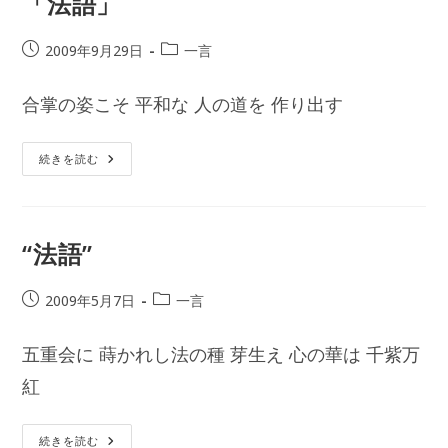
「法語」
投
投
2009年9月29日
一言
稿
稿
公
カ
合掌の姿こそ 平和な 人の道を 作り出す
開
テ
日:
ゴ
リ
「法
続きを読む
語」
ー:
“法語”
投
投
2009年5月7日
一言
稿
稿
公
カ
五重会に 蒔かれし法の種 芽生え 心の華は 千紫万
開
テ
日:
紅
ゴ
リ
ー:
“法
続きを読む