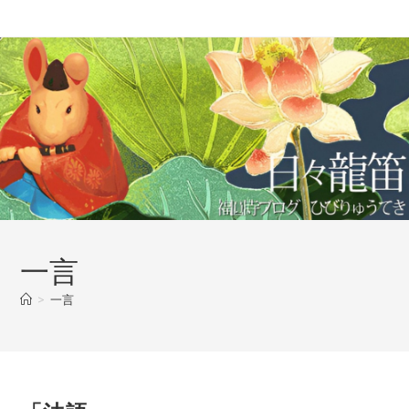
コ
ン
テ
ン
ツ
へ
ス
キ
ッ
プ
一言
>
一言