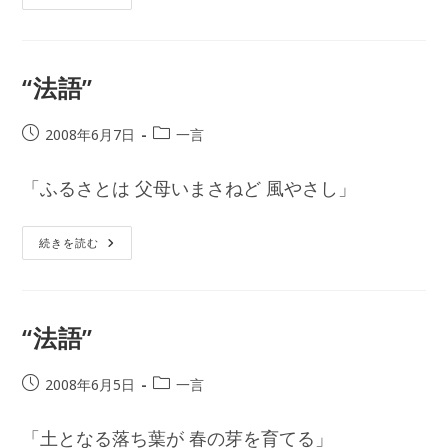
語”
“法語”
投
投
2008年6月7日
一言
稿
稿
公
カ
「ふるさとは 父母いまさねど 風やさし」
開
テ
日:
ゴ
リ
“法
続きを読む
語”
ー:
“法語”
投
投
2008年6月5日
一言
稿
稿
公
カ
「土となる落ち葉が 春の芽を育てる」
開
テ