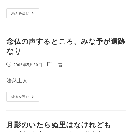
日:
ゴ
リ
“法
続きを読む
語”
ー:
念仏の声するところ、みな予が遺跡
なり
投
投
2006年5月30日
一言
稿
稿
公
カ
法然上人
開
テ
日:
ゴ
リ
念
続きを読む
仏
ー:
の
声
す
る
と
月影のいたらぬ里はなけれども
こ
ろ、