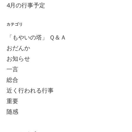
こ
4月の行事予定
ろ
に
ぞ
す
む
カテゴリ
「もやいの塔」 Ｑ＆Ａ
おだんか
お知らせ
一言
総合
近く行われる行事
重要
随感