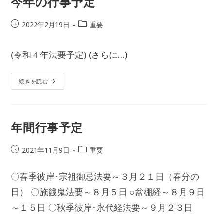
今年の行事予定
投
投
2022年2月19日
重要
稿
稿
公
カ
(令和４年法要予定)
(さらに…)
開
テ
日:
ゴ
リ
今
続きを読む
ー:
年
の
行
事
予
定
年間行事予定
投
投
2021年11月9日
重要
稿
稿
公
カ
〇春季彼岸･宗祖御忌法要～３月２１日（春分の
開
テ
日:
日） 〇施餓鬼法要～８月５日 ○盆棚経～８月９日
ゴ
リ
～１５日 〇秋季彼岸･永代経法要～９月２３日
ー: