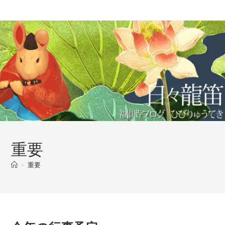
コ
ン
テ
ン
ツ
へ
ス
キ
ッ
プ
重要
>
重要