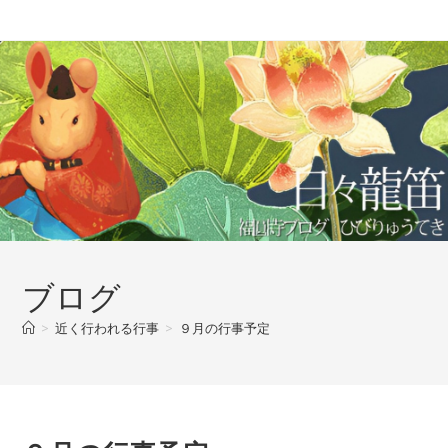
コ
ン
テ
ン
ツ
へ
ス
キ
ッ
プ
ブログ
>
近く行われる行事
>
９月の行事予定