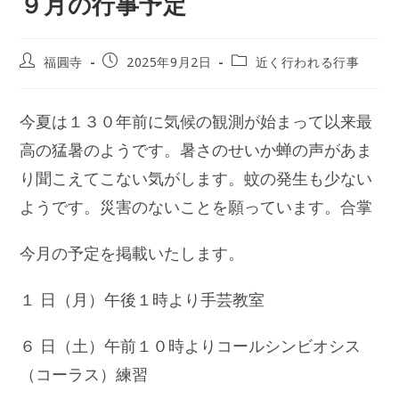
９月の行事予定
投
投
投
福圓寺
2025年9月2日
近く行われる行事
稿
稿
稿
者:
公
カ
開
テ
今夏は１３０年前に気候の観測が始まって以来最
日:
ゴ
リ
高の猛暑のようです。暑さのせいか蝉の声があま
ー:
り聞こえてこない気がします。蚊の発生も少ない
ようです。災害のないことを願っています。合掌
今月の予定を掲載いたします。
１ 日（月）午後１時より手芸教室
６ 日（土）午前１０時よりコールシンビオシス
（コーラス）練習