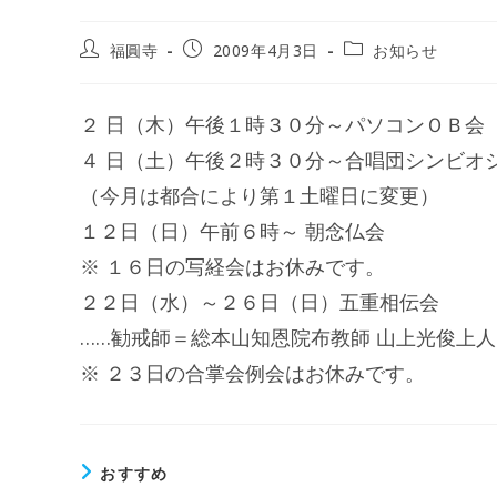
投
投
投
福圓寺
2009年4月3日
お知らせ
稿
稿
稿
者:
公
カ
開
テ
２ 日（木）午後１時３０分～パソコンＯＢ会
日:
ゴ
リ
４ 日（土）午後２時３０分～合唱団シンビオ
ー:
（今月は都合により第１土曜日に変更）
１２日（日）午前６時～ 朝念仏会
※ １６日の写経会はお休みです。
２２日（水）～２６日（日）五重相伝会
……勧戒師＝総本山知恩院布教師 山上光俊上人
※ ２３日の合掌会例会はお休みです。
おすすめ