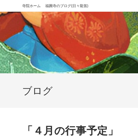
コ
寺院ホーム
福圓寺のブログ(日々龍笛)
ン
テ
ン
ツ
へ
ス
キ
ッ
プ
ブログ
「４月の行事予定」