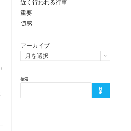
近く行われる行事
重要
随感
アーカイブ
月を選択
9日
検索
検
ま
索