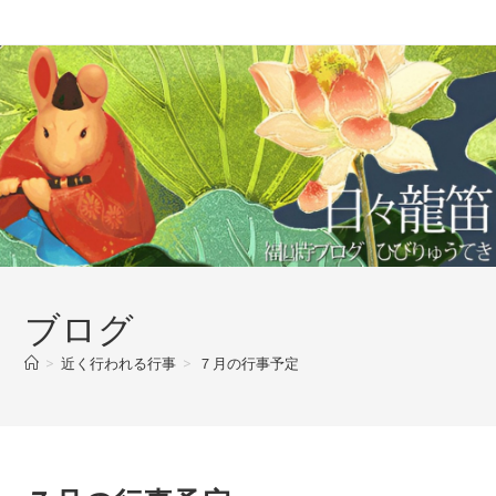
コ
ン
テ
ン
ツ
へ
ス
キ
ッ
プ
ブログ
>
近く行われる行事
>
７月の行事予定