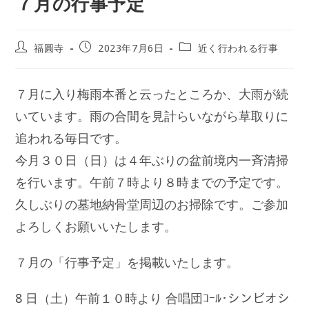
７月の行事予定
投
投
投
福圓寺
2023年7月6日
近く行われる行事
稿
稿
稿
者:
公
カ
開
テ
７月に入り梅雨本番と云ったところか、大雨が続
日:
ゴ
リ
いています。雨の合間を見計らいながら草取りに
ー:
追われる毎日です。
今月３０日（日）は４年ぶりの盆前境内一斉清掃
を行います。午前７時より８時までの予定です。
久しぶりの墓地納骨堂周辺のお掃除です。ご参加
よろしくお願いいたします。
７月の「行事予定」を掲載いたします。
8 日（土）午前１０時より 合唱団ｺｰﾙ･シンビオシ