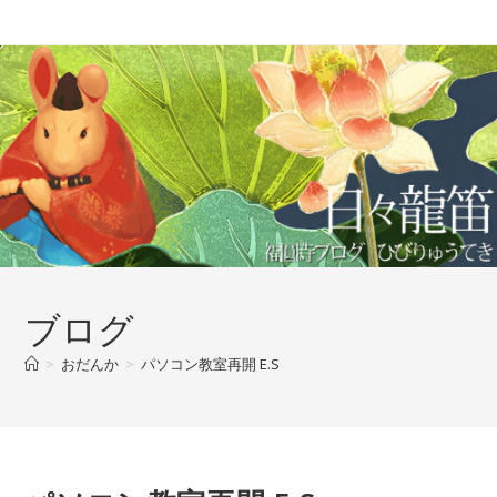
コ
ン
テ
ン
ツ
へ
ス
キ
ッ
プ
ブログ
>
おだんか
>
パソコン教室再開 E.S