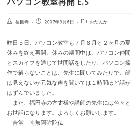
パソコン教室再開 E.S
投
投
投
福圓寺
2007年9月6日
おだんか
稿
稿
稿
者:
公
カ
開
テ
昨日５日、パソコン教室も７月８月と２ヶ月の夏
日:
ゴ
リ
休みを終え再開、休みの期間中は、パソコン仲間
ー:
とスカイプを通じて世間話をしたり、パソコン操
作で解らないことは、先生に聞いてみたりで、顔
は見えないが元気な声を聞いては１時間ほど話が
はずんでいました。
また、福円寺の方丈様や講師の先生には色々と
お世話になります。よろしくお願いします。
合掌 南無阿弥陀仏