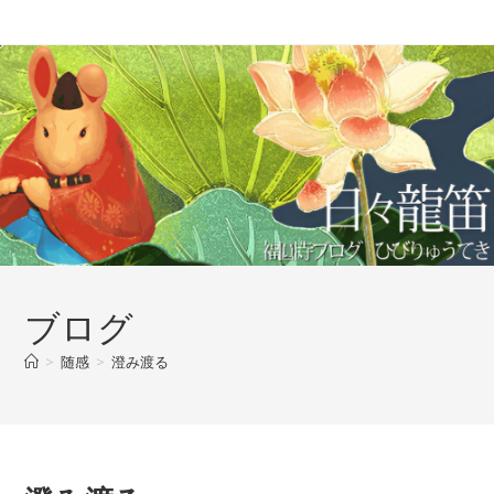
コ
ン
テ
ン
ツ
へ
ス
キ
ッ
プ
ブログ
>
随感
>
澄み渡る