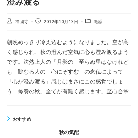
澄み渡る
投
投
投
福圓寺
2012年10月13日
随感
稿
稿
稿
者:
公
カ
開
テ
朝晩めっきり冷え込むようになりました。空が高
日:
ゴ
リ
く感じられ、秋の澄んだ空気に心も澄み渡るよう
ー:
です。法然上人の「月影の 至らぬ里はなけれど
も 眺むる人の 心にぞ
すむ
」の念仏によって
「心が澄み渡る」感じはまさにこの感覚でしょ
う。修養の秋。全てが有難く感じます。至心合掌
おすすめ
秋の気配