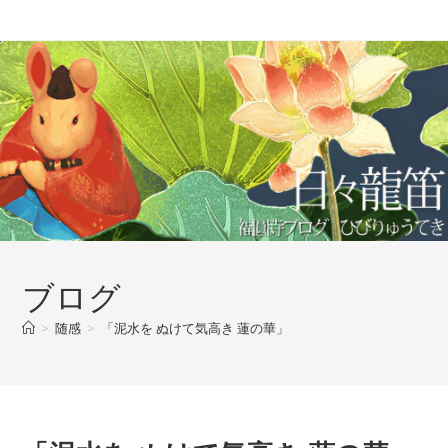
コ
ン
テ
ン
ツ
へ
ス
キ
ッ
プ
ブログ
>
随感
>
「泥水を ぬけて気高き 蓮の華」