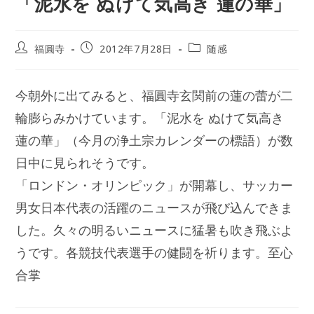
「泥水を ぬけて気高き 蓮の華」
投
投
投
福圓寺
2012年7月28日
随感
稿
稿
稿
者:
公
カ
開
テ
今朝外に出てみると、福圓寺玄関前の蓮の蕾が二
日:
ゴ
リ
輪膨らみかけています。「泥水を ぬけて気高き
ー:
蓮の華」（今月の浄土宗カレンダーの標語）が数
日中に見られそうです。
「ロンドン・オリンピック」が開幕し、サッカー
男女日本代表の活躍のニュースが飛び込んできま
した。久々の明るいニュースに猛暑も吹き飛ぶよ
うです。各競技代表選手の健闘を祈ります。至心
合掌