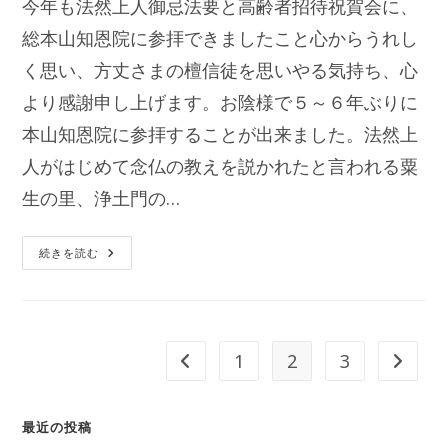
今年も法然上人御忌法要と高齢者招待祝賀会に、
開
テ
日:
総本山知恩院に参拝できましたこと心からうれし
ゴ
リ
く思い、方丈さまの檀信徒を思いやる気持ち、心
ー:
より感謝申し上げます。お陰様で５～６年ぶりに
本山知恩院に参拝することが出来ました。法然上
人がはじめて念仏の教えを説かれたと言われる粟
生の里、浄土門の…
合
続きを読む
掌
会
知
恩
院
参
拝
1
2
3
前のページヘ
次のペ
に
参
加
し
て
最近の投稿
E.S