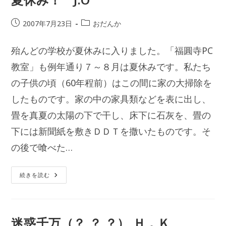
投
投
2007年7月23日
おだんか
稿
稿
公
カ
殆んどの学校が夏休みに入りました。「福圓寺PC
開
テ
日:
教室」も例年通り７～８月は夏休みです。私たち
ゴ
リ
の子供の頃（60年程前）はこの間に家の大掃除を
ー:
したものです。家の中の家具類などを表に出し、
畳を真夏の太陽の下で干し、床下に石灰を、畳の
下には新聞紙を敷きＤＤＴを撒いたものです。そ
の後で喰べた…
夏
続きを読む
休
み！
J.O
迷惑千万（？ ？ ？） Ｈ．Ｋ