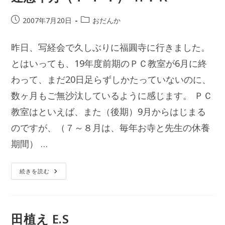
投
投
2007年7月20日
おだんか
稿
稿
公
カ
昨日、写経会で久しぶりに福圓寺に行きました。
開
テ
日:
とはいっても、19年度前期のＰＣ教室が6月に終
ゴ
リ
わって、まだ20日足らずしかたっていないのに、
ー:
数ヶ月もご無沙汰しているように感じます。 ＰＣ
教室はといえば、また（後期）9月からはじまる
のですが、（７～８月は、毎年お寺と先生の休養
期間） …
迷
続きを読む
惑
千
万
（？
？
？）
田植え E.S
Ｈ．