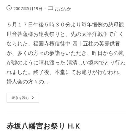
投
投
2007年5月19日
おだんか
稿
稿
公
カ
５月１７日午後５時３０分より毎年恒例の慈母観
開
テ
日:
世音菩薩様お逮夜祭りと、先の太平洋戦争で亡く
ゴ
リ
なられた、福圓寺檀信徒中 四十五柱の英霊供養
ー:
が、多くの方々の参詣をいただき、昨日からの嵐
が嘘のように晴れ渡った 清清しい境内でとり行わ
れました。終了後、本堂にてお篭りが行なわれ、
婦人会の方々の…
観
続きを読む
音
様
お
逮
夜
祭
赤坂八幡宮お祭り H.K
E.S