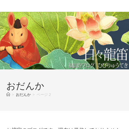
コ
ン
テ
ン
ツ
へ
ス
キ
ッ
プ
おだんか
>
おだんか
>
ページ 2