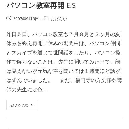
H.K
パソコン教室再開 E.S
投
投
2007年9月6日
おだんか
稿
稿
公
カ
昨日５日、パソコン教室も７月８月と２ヶ月の夏
開
テ
日:
休みを終え再開、休みの期間中は、パソコン仲間
ゴ
リ
とスカイプを通じて世間話をしたり、パソコン操
ー:
作で解らないことは、先生に聞いてみたりで、顔
は見えないが元気な声を聞いては１時間ほど話が
はずんでいました。 また、福円寺の方丈様や講
師の先生には色…
パ
続きを読む
ソ
コ
ン
教
室