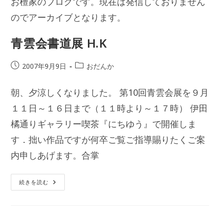
お檀家のブログです。現在は発信しておりません
のでアーカイブとなります。
青雲会書道展 H.K
投
投
2007年9月9日
おだんか
稿
稿
公
カ
朝、夕涼しくなりました。 第10回青雲会展を９月
開
テ
日:
１１日～１６日まで（１１時より～１７時） 伊田
ゴ
リ
橘通りギャラリー喫茶『にちゆう』で開催しま
ー:
す．拙い作品ですが何卒ご覧ご指導賜りたくご案
内申しあげます。合掌
青
続きを読む
雲
会
書
道
展