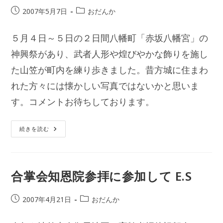
投
投
2007年5月7日
おだんか
稿
稿
公
カ
５月４日～５日の２日間八幡町「赤坂八幡宮」の
開
テ
日:
神興祭があり、武者人形や煌びやかな飾りを施し
ゴ
リ
た山笠が町内を練り歩きました。昔方城に住まわ
ー:
れた方々には懐かしい写真ではないかと思いま
す。コメントお待ちしております。
赤
続きを読む
坂
八
幡
宮
お
祭
合掌会知恩院参拝に参加して E.S
り
H.K
投
投
2007年4月21日
おだんか
稿
稿
公
カ