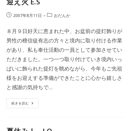
迎え火 E.S
投
投
2007年8月11日
おだんか
稿
稿
公
カ
８月９日好天に恵まれた中、お盆前の提灯飾りが
開
テ
日:
男性の檀信徒有志の方々と境内に取り付ける作業
ゴ
リ
があり、私も奉仕活動の一員として参加させてい
ー:
ただきました。一つ一つ取り付けていき境内いっ
ぱいに飾られた提灯を眺めながら、今年もご先祖
様をお迎えする準備ができたことに心から嬉しさ
と感謝の気持ちで…
迎
続きを読む
え
火
E.S
夏休み！ J.O