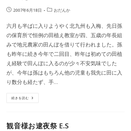
Ｋ
投
投
2007年6月18日
おだんか
稿
稿
公
カ
六月も半ばに入りようやく北九州も入梅、先日孫
開
テ
日:
の保育所で恒例の田植え教室が四、五歳の年長組
ゴ
リ
みで地元農家の田んぼを借りて行われました。孫
ー:
も昨年に続き今年で二回目、昨年は初めての田植
え経験で田んぼに入るのが少々不安気味でした
が、今年は孫はもちろん他の児童も我先に田に入
り数分も経たず、手…
田
続きを読む
植
え
E.S
観音様お逮夜祭 E.S