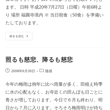
ー:
ます。 日時 平成20年7月27日（日曜）午前6時よ
り 場所 福圓寺境内 ※ 当日朝食（50食）を準備い
たしております。
盆
続きを読む
前
清
掃
照るも慈悲、降るも慈悲
投
投
2008年6月30日
随感
稿
稿
公
カ
今年の梅雨は例年に比べ雨量が多く、田植え時季
開
テ
日:
に水の心配もなく、お寺近くの田んぼも日ごとに
ゴ
リ
青さが増しております。今日で６月も終わり、明
ー:
日から７月に入ります。そろそろ梅雨明けが待ち