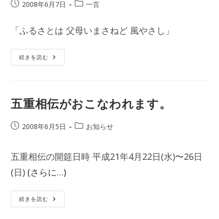
投
投
2008年6月7日
一言
稿
稿
公
カ
「ふるさとは 父母いまさねど 風やさし」
開
テ
日:
ゴ
リ
“法
続きを読む
語”
ー:
五重相伝がおこなわれます。
投
投
2008年6月5日
お知らせ
稿
稿
公
カ
五重相伝の開筵日時 平成21年4月22日(水)〜26日
開
テ
日:
ゴ
(日)
(さらに…)
リ
ー:
五
続きを読む
重
相