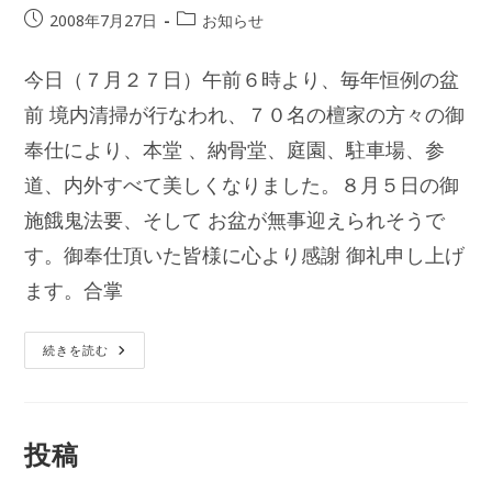
投
投
2008年7月27日
お知らせ
稿
稿
公
カ
今日（７月２７日）午前６時より、毎年恒例の盆
開
テ
日:
前 境内清掃が行なわれ、７０名の檀家の方々の御
ゴ
リ
奉仕により、本堂 、納骨堂、庭園、駐車場、参
ー:
道、内外すべて美しくなりました。８月５日の御
施餓鬼法要、そして お盆が無事迎えられそうで
す。御奉仕頂いた皆様に心より感謝 御礼申し上げ
ます。合掌
盆
続きを読む
前
清
掃
終
了
投稿