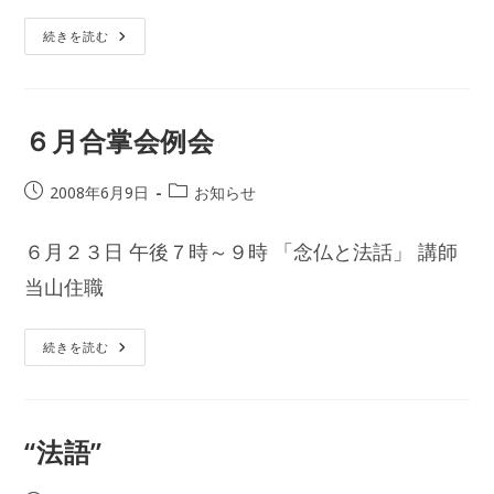
桒
続きを読む
野
家
年
忌
法
事
６月合掌会例会
投
投
2008年6月9日
お知らせ
稿
稿
公
カ
６月２３日 午後７時～９時 「念仏と法話」 講師
開
テ
日:
当山住職
ゴ
リ
ー:
６
続きを読む
月
合
掌
会
例
会
“法語”