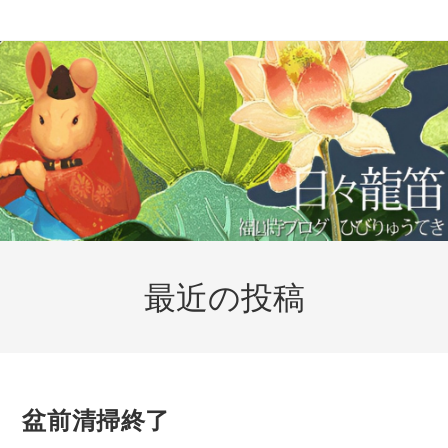
コ
ン
テ
ン
ツ
へ
ス
キ
ッ
プ
最近の投稿
盆前清掃終了