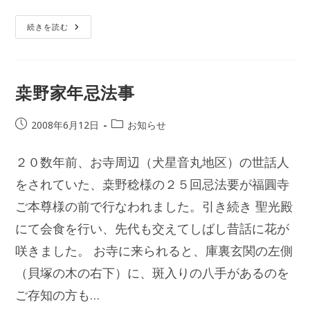
7
続きを読む
月
合
掌
会
桒野家年忌法事
投
投
2008年6月12日
お知らせ
稿
稿
公
カ
２０数年前、お寺周辺（犬星音丸地区）の世話人
開
テ
日:
をされていた、桒野稔様の２５回忌法要が福圓寺
ゴ
リ
ご本尊様の前で行なわれました。引き続き 聖光殿
ー:
にて会食を行い、先代も交えてしばし昔話に花が
咲きました。 お寺に来られると、庫裏玄関の左側
（貝塚の木の右下）に、斑入りの八手があるのを
ご存知の方も…