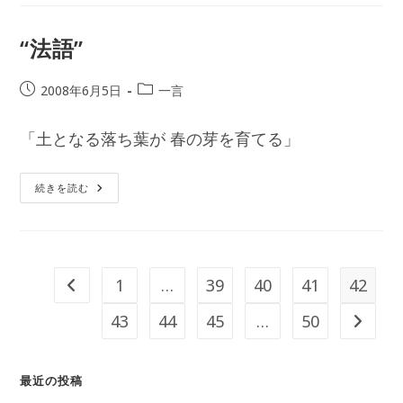
伝
が
お
こ
“法語”
な
わ
れ
ま
投
投
2008年6月5日
一言
す。
稿
稿
公
カ
「土となる落ち葉が 春の芽を育てる」
開
テ
日:
ゴ
リ
“法
続きを読む
語”
ー:
1
…
39
40
41
42
前のページヘ
43
44
45
…
50
次のペ
最近の投稿