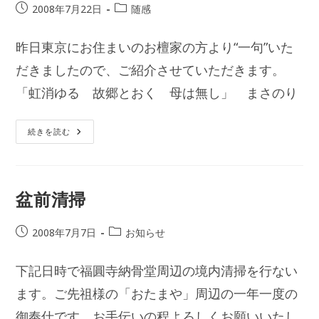
投
投
2008年7月22日
随感
稿
稿
公
カ
昨日東京にお住まいのお檀家の方より“一句”いた
開
テ
日:
だきましたので、ご紹介させていただきます。
ゴ
リ
「虹消ゆる 故郷とおく 母は無し」 まさのり
ー:
投
続きを読む
稿
盆前清掃
投
投
2008年7月7日
お知らせ
稿
稿
公
カ
下記日時で福圓寺納骨堂周辺の境内清掃を行ない
開
テ
日:
ます。ご先祖様の「おたまや」周辺の一年一度の
ゴ
リ
御奉仕です。お手伝いの程よろしくお願いいたし