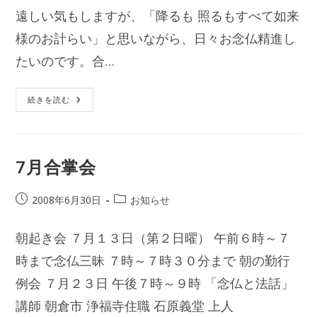
遠しい気もしますが、「降るも 照るもすべて如来
様のお計らい」と思いながら、日々お念仏精進し
たいのです。合…
照
続きを読む
る
も
慈
悲、
降
る
7月合掌会
も
慈
悲
投
投
2008年6月30日
お知らせ
稿
稿
公
カ
朝起き会 ７月１３日（第２日曜） 午前６時～７
開
テ
日:
時まで念仏三昧 ７時～７時３０分まで 朝の勤行
ゴ
リ
例会 ７月２３日 午後７時～９時 「念仏と法話」
ー:
講師 朝倉市 浄福寺住職 石原義堂 上人